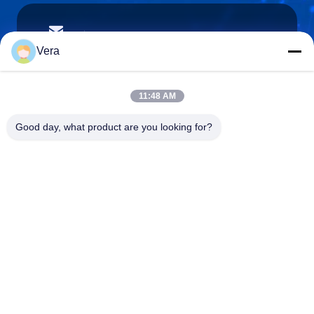
vera@lkmoto.com
E-mail
Vera
11:48 AM
0086-15823905611
Good day, what product are you looking for?
Téléphone
Chongqing Longkang Motorcycle Co., Ltd.