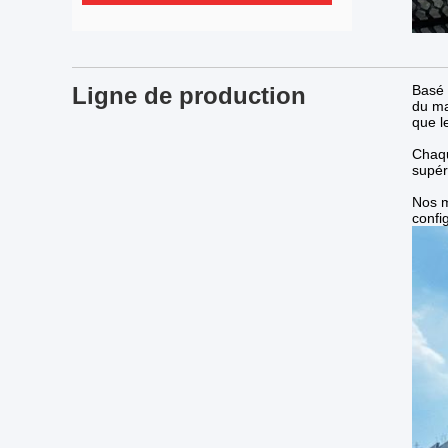
Ligne de production
Basé 
du ma
que l
Chaqu
supér
Nos m
confi