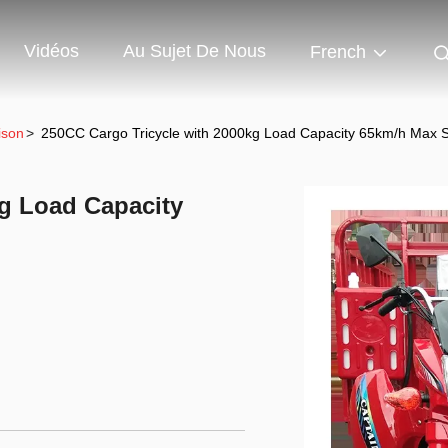
Vidéos
Au Sujet De Nous
French
ison
>
250CC Cargo Tricycle with 2000kg Load Capacity 65km/h Max 
kg Load Capacity