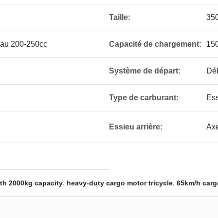
Taille:
35
'eau 200-250cc
Capacité de chargement:
15
Système de départ:
Déb
Type de carburant:
Es
Essieu arrière:
Axe
,
,
ith 2000kg capacity
heavy-duty cargo motor tricycle
65km/h cargo