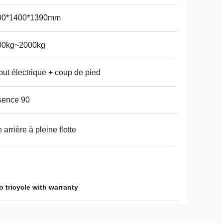
00*1400*1390mm
00kg~2000kg
ut électrique + coup de pied
sence 90
 arrière à pleine flotte
 tricycle with warranty