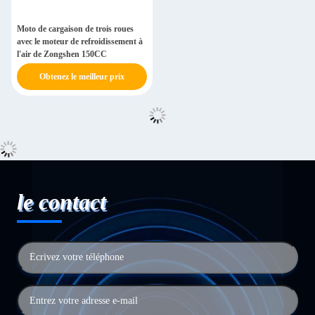
Moto de cargaison de trois roues
avec le moteur de refroidissement à
l'air de Zongshen 150CC
Obtenez le meilleur prix
le contact