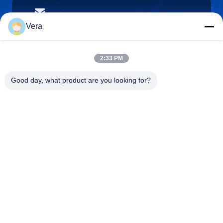
vera@lkmoto.com
E-mail
Vera
2:33 PM
0086-15823905611
Good day, what product are you looking for?
Téléphone
Chongqing Longkang Motorcycle Co., Ltd.