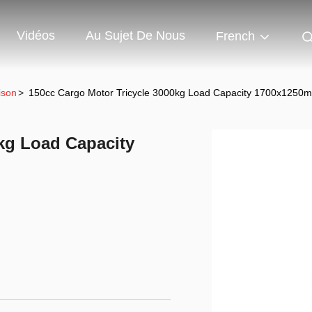
Vidéos
Au Sujet De Nous
French
ison
>
150cc Cargo Motor Tricycle 3000kg Load Capacity 1700x1250
kg Load Capacity