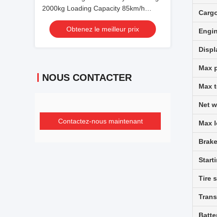
2000kg Loading Capacity 85km/h
Cargo
Speed and 3.8L/100km Fuel
Obtenez le meilleur prix
Consumption
Engin
Disp
Max 
NOUS CONTACTER
Max 
Net w
Contactez-nous maintenant
Max 
Brake
Start
Tire s
Tran
Batte