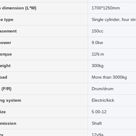
 dimension (L*W)
1700*1250mm
e type
Single cylinder, four st
lacement
150cc
power
9.0kw
torque
11N.m
eight
300kg
load
More than 3000kg
 (F/R)
Drum/drum
ing system
Electric/kick
ize
5.00-12
smission
Shaft
ry
12v9a