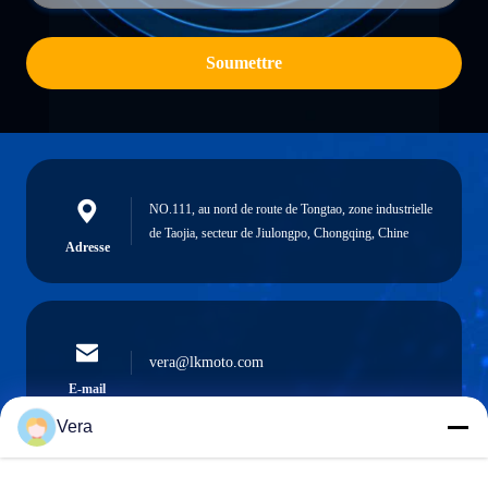
Soumettre
NO.111, au nord de route de Tongtao, zone industrielle
de Taojia, secteur de Jiulongpo, Chongqing, Chine
Adresse
vera@lkmoto.com
E-mail
Vera