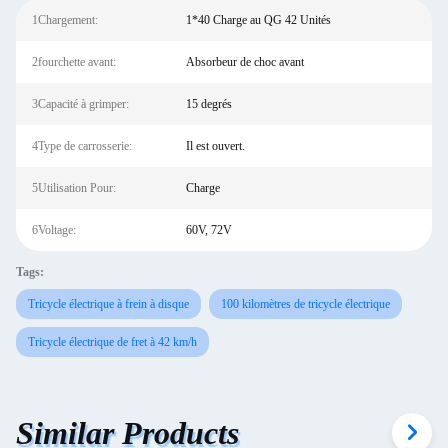
1Chargement:
1*40 Charge au QG 42 Unités
2fourchette avant:
Absorbeur de choc avant
3Capacité à grimper:
15 degrés
4Type de carrosserie:
Il est ouvert.
5Utilisation Pour:
Charge
6Voltage:
60V, 72V
Tags:
Tricycle électrique à frein à disque
100 kilomètres de tricycle électrique
Tricycle électrique de fret à 42 km/h
Similar Products