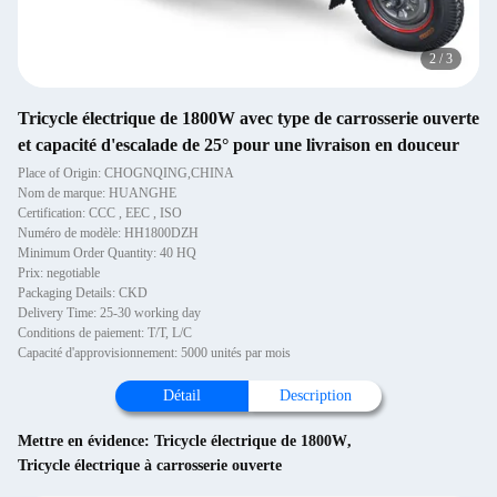
2
/
3
Tricycle électrique de 1800W avec type de carrosserie ouverte
et capacité d'escalade de 25° pour une livraison en douceur
Place of Origin: CHOGNQING,CHINA
Nom de marque: HUANGHE
Certification: CCC , EEC , ISO
Numéro de modèle: HH1800DZH
Minimum Order Quantity: 40 HQ
Prix: negotiable
Packaging Details: CKD
Delivery Time: 25-30 working day
Conditions de paiement: T/T, L/C
Capacité d'approvisionnement: 5000 unités par mois
Détail
Description
Mettre en évidence:
Tricycle électrique de 1800W
,
Tricycle électrique à carrosserie ouverte