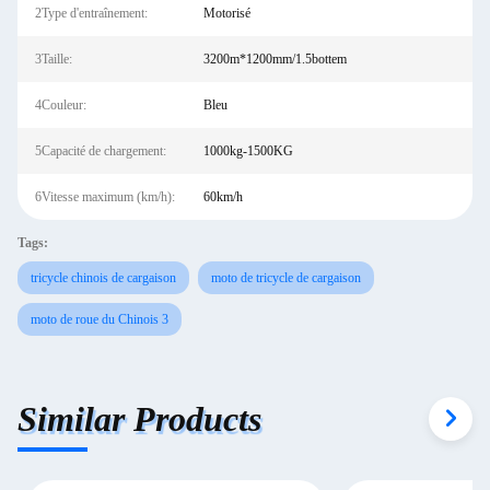
2Type d'entraînement:
Motorisé
3Taille:
3200m*1200mm/1.5bottem
4Couleur:
Bleu
5Capacité de chargement:
1000kg-1500KG
6Vitesse maximum (km/h):
60km/h
Tags:
tricycle chinois de cargaison
moto de tricycle de cargaison
moto de roue du Chinois 3
Similar Products