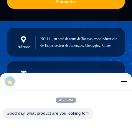
Soumettre
NO.111, au nord de route de Tongtao, zone industrielle
de Taojia, secteur de Jiulongpo, Chongqing, Chine
Adresse
vera@lkmoto.com
E-mail
Vera
4:25 PM
0086-15823905611
Good day, what product are you looking for?
Téléphone