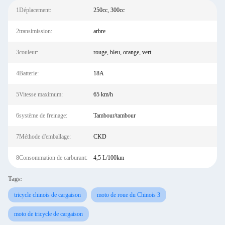
1Déplacement:
250cc, 300cc
2transimission:
arbre
3couleur:
rouge, bleu, orange, vert
4Batterie:
18A
5Vitesse maximum:
65 km/h
6système de freinage:
Tambour/tambour
7Méthode d'emballage:
CKD
8Consommation de carburant:
4,5 L/100km
Tags:
tricycle chinois de cargaison
moto de roue du Chinois 3
moto de tricycle de cargaison