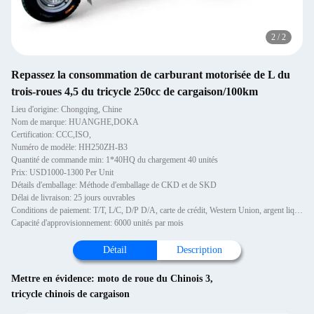
2
/
2
Repassez la consommation de carburant motorisée de L du
trois-roues 4,5 du tricycle 250cc de cargaison/100km
Lieu d'origine: Chongqing, Chine
Nom de marque: HUANGHE,DOKA
Certification: CCC,ISO,
Numéro de modèle: HH250ZH-B3
Quantité de commande min: 1*40HQ du chargement 40 unités
Prix: USD1000-1300 Per Unit
Détails d'emballage: Méthode d'emballage de CKD et de SKD
Délai de livraison: 25 jours ouvrables
Conditions de paiement: T/T, L/C, D/P D/A, carte de crédit, Western Union, argent liquide
Capacité d'approvisionnement: 6000 unités par mois
Détail
Description
Mettre en évidence:
moto de roue du Chinois 3
,
tricycle chinois de cargaison