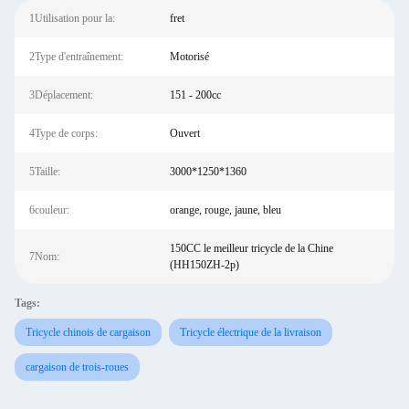
1Utilisation pour la:
fret
2Type d'entraînement:
Motorisé
3Déplacement:
151 - 200cc
4Type de corps:
Ouvert
5Taille:
3000*1250*1360
6couleur:
orange, rouge, jaune, bleu
150CC le meilleur tricycle de la Chine
7Nom:
(HH150ZH-2p)
Tags:
Tricycle chinois de cargaison
Tricycle électrique de la livraison
cargaison de trois-roues