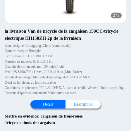
2
/
3
la livraison Van de tricycle de la cargaison 150CC/tricycle
électrique HH150ZH-2p de la livraison
Lieu d'origine: Chongqing, Chine (continentale)
Nom de marque: Huanghe
Certification: CCC;ISO9001:2008
Numéro de modèle: HH150ZH-B5
Quantité de commande min: 20 unités/unité
Prix: US $700-790 / Units | 20 Unit/Units (Min. Order)
Détails d'emballage: Méthode d'emballage de CKD et de SKD
Délai de livraison: 25 jours ouvrables
Conditions de paiement: T/T, L/C, D/P D/A, carte de crédit, Western Union, argent liquide
Capacité d'approvisionnement: 6000 unités par mois
Détail
Description
Mettre en évidence:
cargaison de trois-roues
,
Tricycle chinois de cargaison